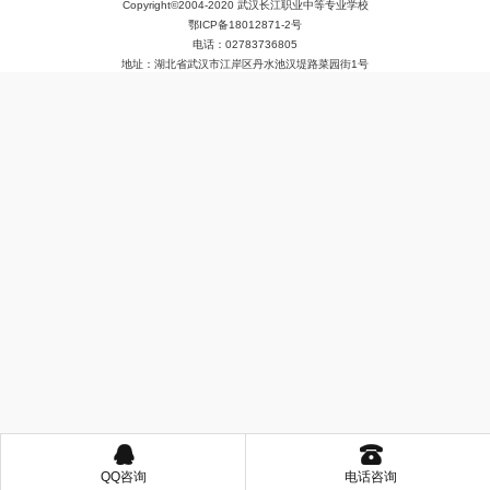
Copyright©2004-2020 武汉长江职业中等专业学校
鄂ICP备18012871-2号
电话：02783736805
地址：湖北省武汉市江岸区丹水池汉堤路菜园街1号
󰇇
󰇯
QQ咨询
电话咨询